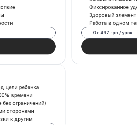
йствие
Фиксированное удо
ны
Здоровый элемент
ности
Работа в одном те
От 497 грн / урок
д цели ребенка
100% времени
 без ограничений)
ыми сторонами
зки к другим