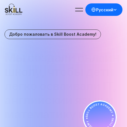
Select Language
Русский
Добро пожаловать в Skill Boost Academy!
Мы создали онлайн 
школу, чтобы дети 
легко осваивали IT, 
английский язык и 
SKILL BOOST ACADEMY ✦ SKILL BOOST ACADEMY ✦
математику и 