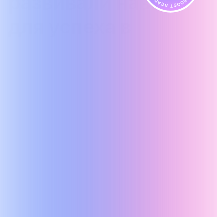
развивали навыки 
для успеха в 
цифровом мире
70K+
Время обучения
Провели более 70 тысяч часов