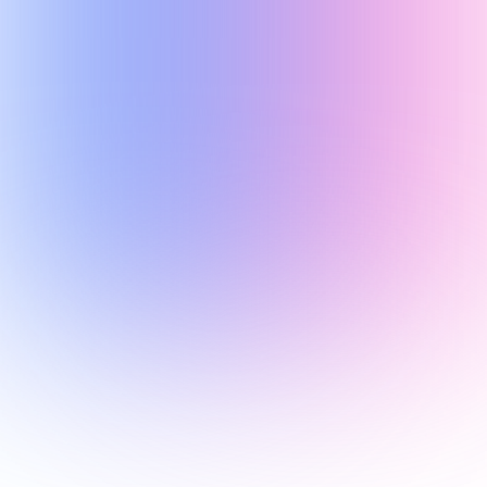
350+
Довольных учеников
Более 350 учеников успешно завершили наши 
курсы
10+
Инновационных курсов
Предлагаем более 10 курсов для практических 
навыков в IT, английском языке и математике