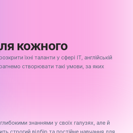
50+
Викладачів-експертів
вці IT діляться знаннями з вашими дітьми
для кожного
крити їхні таланти у сфері IT, англійській 
рагнемо створювати такі умови, за яких 
глибокими знаннями у своїх галузях, але й 
ть строгий відбір та постійне навчання для 