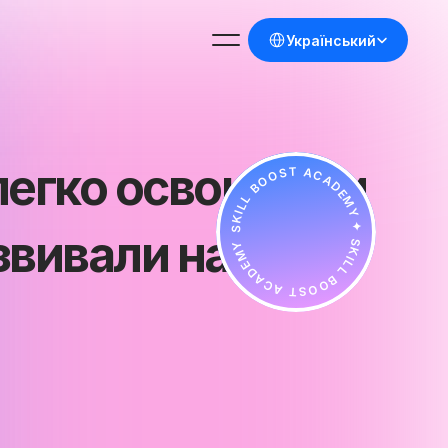
Select Language
Український
легко освоювали 
SKILL BOOST ACADEMY ✦ SKILL BOOST ACADEMY ✦
звивали навички 