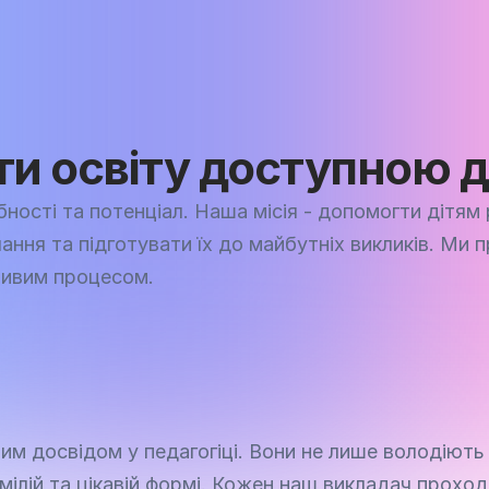
тичних навичок в IT, 
Досвідчені фахі
иці
и освіту доступною 
ості та потенціал. Наша місія - допомогти дітям роз
ння та підготувати їх до майбутніх викликів. Ми п
ливим процесом.
им досвідом у педагогіці. Вони не лише володіють 
мілій та цікавій формі. Кожен наш викладач проходи