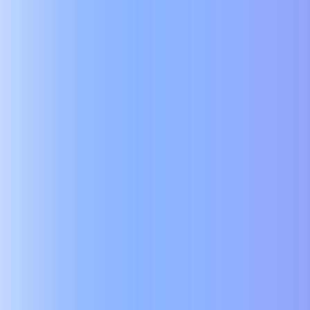
70K+
Годин навчання
Провели понад 70 тисяч годин