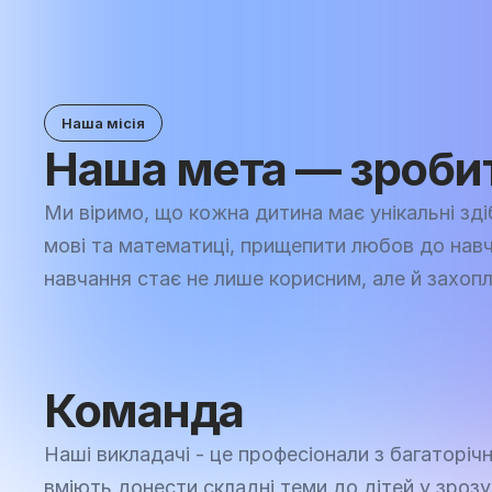
10+
Інноваційних курсів
Пропонуємо понад 10 курсів для здобуття прак
Наша місія
англійській мові та математ
Наша мета — зробит
Ми віримо, що кожна дитина має унікальні здібн
мові та математиці, прищепити любов до навча
навчання стає не лише корисним, але й захоп
Команда
Наші викладачі - це професіонали з багаторічн
вміють донести складні теми до дітей у зрозу