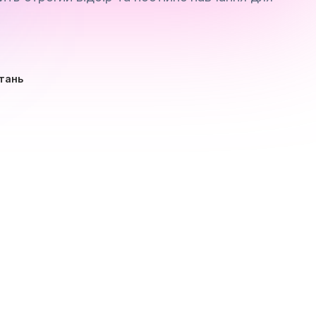
тань
о 