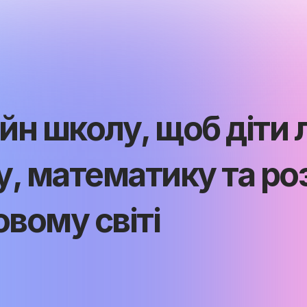
н школу, щоб діти 
ву, математику та ро
овому світі