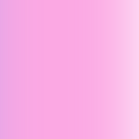
350+
Задоволених учнів
учнів успішно завершили наші курси